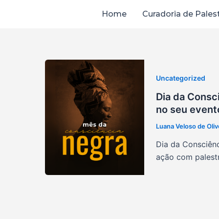
Ir
Home
Curadoria de Pales
para
o
conteúdo
Uncategorized
Dia da Consc
no seu event
Luana Veloso de Oliv
Dia da Consciênc
ação com palestr