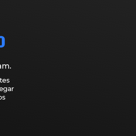
o
am.
tes
regar
os